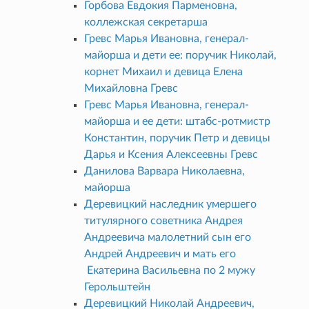
Горбова Евдокия Парменовна,
коллежская секретарша
Гревс Марья Ивановна, генерал-
майорша и дети ее: поручик Николай,
корнет Михаил и девица Елена
Михайловна Гревс
Гревс Марья Ивановна, генерал-
майорша и ее дети: штабс-ротмистр
Константин, поручик Петр и девицы
Дарья и Ксения Алексеевны Гревс
Данилова Варвара Николаевна,
майорша
Деревицкий наследник умершего
титулярного советника Андрея
Андреевича малолетний сын его
Андрей Андреевич и мать его
Екатерина Васильевна по 2 мужу
Герольштейн
Деревицкий Николай Андреевич,