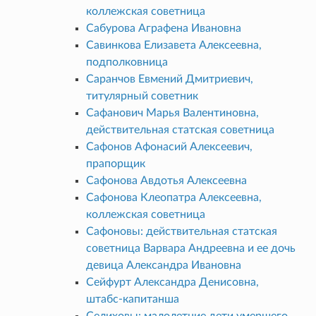
коллежская советница
Сабурова Аграфена Ивановна
Савинкова Елизавета Алексеевна,
подполковница
Саранчов Евмений Дмитриевич,
титулярный советник
Сафанович Марья Валентиновна,
действительная статская советница
Сафонов Афонасий Алексеевич,
прапорщик
Сафонова Авдотья Алексеевна
Сафонова Клеопатра Алексеевна,
коллежская советница
Сафоновы: действительная статская
советница Варвара Андреевна и ее дочь
девица Александра Ивановна
Сейфурт Александра Денисовна,
штабс-капитанша
Селиховы: малолетние дети умершего