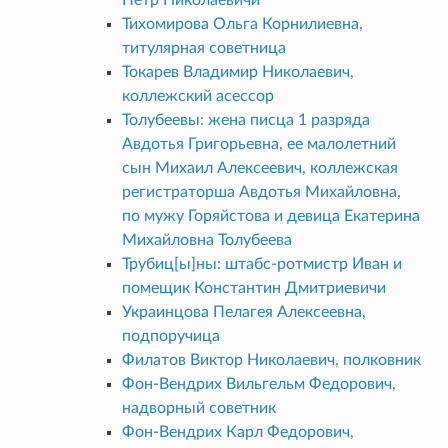
Тихомирова Ольга Корнилиевна,
титулярная советница
Токарев Владимир Николаевич,
коллежский асессор
Толубеевы: жена писца 1 разряда
Авдотья Григорьевна, ее малолетний
сын Михаил Алексеевич, коллежская
регистраторша Авдотья Михайловна,
по мужу Горяйстова и девица Екатерина
Михайловна Толубеева
Трубиц[ы]ны: штабс-ротмистр Иван и
помещик Константин Дмитриевичи
Украинцова Пелагея Алексеевна,
подпоручица
Филатов Виктор Николаевич, полковник
Фон-Вендрих Вильгельм Федорович,
надворный советник
Фон-Вендрих Карл Федорович,