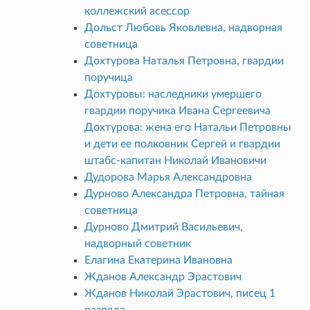
коллежский асессор
Дольст Любовь Яковлевна, надворная
советница
Дохтурова Наталья Петровна, гвардии
поручица
Дохтуровы: наследники умершего
гвардии поручика Ивана Сергеевича
Дохтурова: жена его Натальи Петровны
и дети ее полковник Сергей и гвардии
штабс-капитан Николай Ивановичи
Дудорова Марья Александровна
Дурново Александра Петровна, тайная
советница
Дурново Дмитрий Васильевич,
надворный советник
Елагина Екатерина Ивановна
Жданов Александр Эрастович
Жданов Николай Эрастович, писец 1
разряда