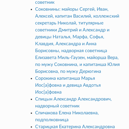
советник
Соковнины: майоры Сергей, Иван,
Алексей, капитан Василий, коллежский
секретарь Николай, титулярные
советники Дмитрий и Александр и
девицы Наталья, Марфа, Софья,
Клавдия, Александра и Анна
Борисовны, надворная советница
Елизавета Миль-Гаузен, майорша Вера,
по мужу Соковнина, и капитанша Юлия
Борисовна, по мужу Дерюгина
Сорокина капитанша Марья
Иос[а]фовна и девица Авдотья
Иос[а]фовна
Спицын Александр Александрович,
надворный советник
Спичакова Елена Николаевна,
подполковница
Старицкая Екатерина Александровна