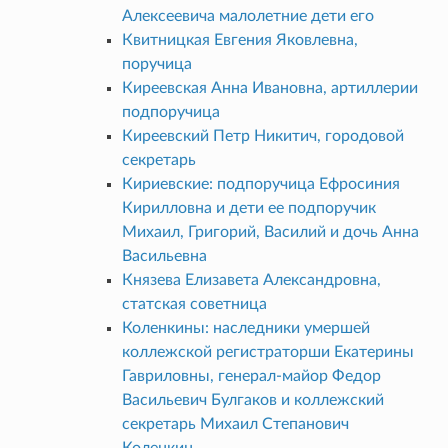
Алексеевича малолетние дети его
Квитницкая Евгения Яковлевна,
поручица
Киреевская Анна Ивановна, артиллерии
подпоручица
Киреевский Петр Никитич, городовой
секретарь
Кириевские: подпоручица Ефросиния
Кирилловна и дети ее подпоручик
Михаил, Григорий, Василий и дочь Анна
Васильевна
Князева Елизавета Александровна,
статская советница
Коленкины: наследники умершей
коллежской регистраторши Екатерины
Гавриловны, генерал-майор Федор
Васильевич Булгаков и коллежский
секретарь Михаил Степанович
Коленкин