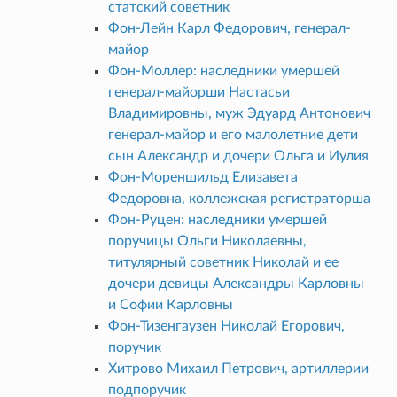
статский советник
Фон-Лейн Карл Федорович, генерал-
майор
Фон-Моллер: наследники умершей
генерал-майорши Настасьи
Владимировны, муж Эдуард Антонович
генерал-майор и его малолетние дети
сын Александр и дочери Ольга и Иулия
Фон-Мореншильд Елизавета
Федоровна, коллежская регистраторша
Фон-Руцен: наследники умершей
поручицы Ольги Николаевны,
титулярный советник Николай и ее
дочери девицы Александры Карловны
и Софии Карловны
Фон-Тизенгаузен Николай Егорович,
поручик
Хитрово Михаил Петрович, артиллерии
подпоручик