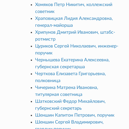
Хомяков Петр Никитич, коллежский
советник
Храповицкая Лидия Александровна,
генерал-майорша
Хрипунов Дмитрий Иванович, штабс-
ротмистр
Цуриков Сергей Николаевич, инженер-
поручик
Чернышева Екатерина Алексеевна,
губернская секретарша
Черткова Елизавета Григорьевна,
полковница
Чичерина Матрена Ивановна,
титулярная советница
Шатковский Федор Михайлович,
губернский секретарь
Шеншин Капитон Петрович, поручик
Шеншин Сергей Владимирович,
гвардии поручик