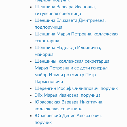
Шеншина Варвара Ивановна,
титулярная советница
Шеншина Елизавета Дмитриевна,
подпоручица
Шеншина Марья Петровна, коллежская
секретарша
Шеншина Надежда Ильинична,
майорша
Шеншины: коллежская секретарша
Марья Петровна и ее дети генерал-
майор Илья и ротмистр Петр
Парменовичи
Шеренгин Иосиф Филиппович, поручик
Эйх Марья Ивановна, поручица
Юрасовская Варвара Никитична,
коллежская советница
Юрасовский Денис Алексеевич,
поручик