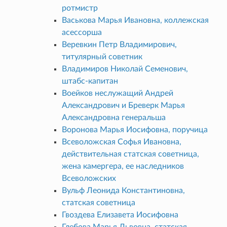
ротмистр
Васькова Марья Ивановна, коллежская
асессорша
Веревкин Петр Владимирович,
титулярный советник
Владимиров Николай Семенович,
штабс-капитан
Воейков неслужащий Андрей
Александрович и Бреверк Марья
Александровна генеральша
Воронова Марья Иосифовна, поручица
Всеволожская Софья Ивановна,
действительная статская советница,
жена камергера, ее наследников
Всеволожских
Вульф Леонида Константиновна,
статская советница
Гвоздева Елизавета Иосифовна
Глебова Марья Львовна, статская