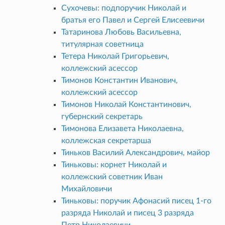
Сухочевы: подпоручик Николай и
братья его Павел и Сергей Елисеевичи
Татаринова Любовь Васильевна,
титулярная советница
Тетера Николай Григорьевич,
коллежский асессор
Тимонов Константин Иванович,
коллежский асессор
Тимонов Николай Константинович,
губернский секретарь
Тимонова Елизавета Николаевна,
коллежская секретарша
Тиньков Василий Александрович, майор
Тиньковы: корнет Николай и
коллежский советник Иван
Михайловичи
Тиньковы: поручик Афонасий писец 1-го
разряда Николай и писец 3 разряда
Петр Николаевичи