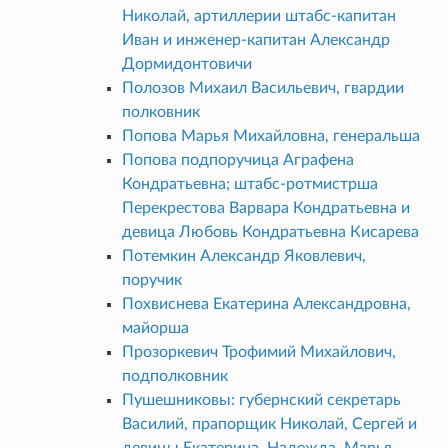
Николай, артиллерии штабс-капитан
Иван и инженер-капитан Александр
Дормидонтовичи
Полозов Михаил Васильевич, гвардии
полковник
Попова Марья Михайловна, генеральша
Попова подпоручица Аграфена
Кондратьевна; штабс-ротмистрша
Перекрестова Варвара Кондратьевна и
девица Любовь Кондратьевна Кисарева
Потемкин Александр Яковлевич,
поручик
Похвиснева Екатерина Александровна,
майорша
Прозоркевич Трофимий Михайлович,
подполковник
Пушешниковы: губернский секретарь
Василий, прапорщик Николай, Сергей и
девицы Екатерина, Надежда, Марья,