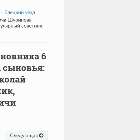
Елецкий уезд
ича Шуринова
тулярный советник,
новника 6
 сыновья:
колай
ик,
вичи
Следующая