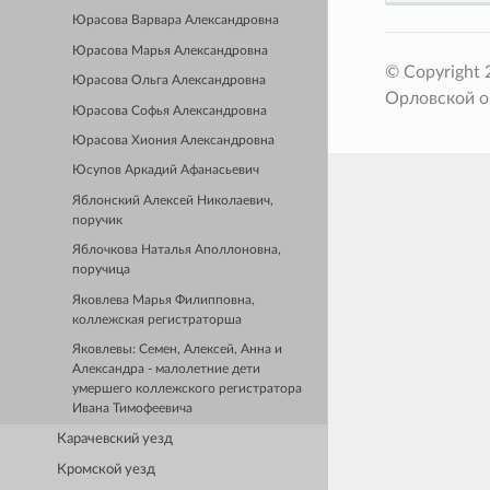
Юрасова Варвара Александровна
Юрасова Марья Александровна
© Copyright
Юрасова Ольга Александровна
Орловской о
Юрасова Софья Александровна
Юрасова Хиония Александровна
Юсупов Аркадий Афанасьевич
Яблонский Алексей Николаевич,
поручик
Яблочкова Наталья Аполлоновна,
поручица
Яковлева Марья Филипповна,
коллежская регистраторша
Яковлевы: Семен, Алексей, Анна и
Александра - малолетние дети
умершего коллежского регистратора
Ивана Тимофеевича
Карачевский уезд
Кромской уезд