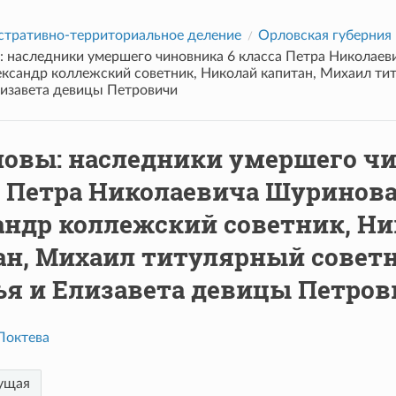
тративно-территориальное деление
Орловская губерния
 наследники умершего чиновника 6 класса Петра Николаев
ександр коллежский советник, Николай капитан, Михаил ти
лизавета девицы Петровичи
овы: наследники умершего чи
а Петра Николаевича Шуринова
андр коллежский советник, Ни
ан, Михаил титулярный советн
ья и Елизавета девицы Петро
Локтева
ущая