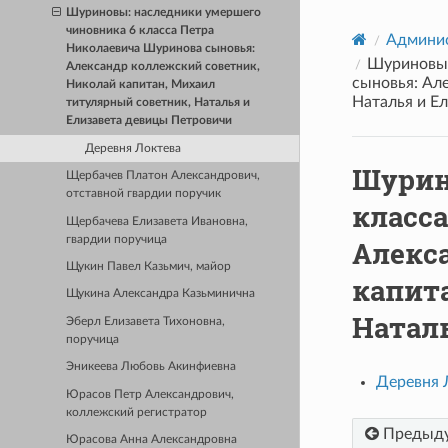
Шуриновы: наследники умершего
чиновника 6 класса Петра
Админис
Николаевича Шуринова сыновья:
Шуриновы:
Александр коллежский советник,
сыновья: Ал
Николай капитан, Михаил
Наталья и Е
титулярный советник, Наталья и
Елизавета девицы Петровичи
Деревня Локтева
Шурин
Щербачев Платон Александрович,
отставной гвардии поручик
класс
Щербачева Елизавета Ивановна,
гвардии поручица
Алекс
Щукин Павел Казьмич, майор
капит
Щукина Александра Казьминична
Натал
Эберл Елизавета Тихоновна,
поручица
Эникеева Любовь Акинфиевна
Деревня 
Юрасов Петр Александрович,
коллежский регистратор
Предыд
Юрасова Анна Александровна