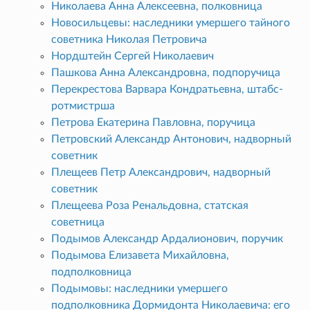
Николаева Анна Алексеевна, полковница
Новосильцевы: наследники умершего тайного
советника Николая Петровича
Нордштейн Сергей Николаевич
Пашкова Анна Александровна, подпоручица
Перекрестова Варвара Кондратьевна, штабс-
ротмистрша
Петрова Екатерина Павловна, поручица
Петровский Александр Антонович, надворный
советник
Плещеев Петр Александрович, надворный
советник
Плещеева Роза Ренальдовна, статская
советница
Подымов Александр Ардалионович, поручик
Подымова Елизавета Михайловна,
подполковница
Подымовы: наследники умершего
подполковника Дормидонта Николаевича: его