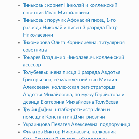
Тиньковы: корнет Николай и коллежский
советник Иван Михайловичи
Тиньковы: поручик Афонасий писец 1-го
разряда Николай и писец 3 разряда Петр
Николаевичи
Тихомирова Ольга Корнилиевна, титулярная
советница
Токарев Владимир Николаевич, коллежский
асессор
Толубеевы: жена писца 1 разряда Авдотья
Григорьевна, ее малолетний сын Михаил
Алексеевич, коллежская регистраторша
Авдотья Михайловна, по мужу Горяйстова и
девица Екатерина Михайловна Толубеева
Трубиц[ы]ны: штабс-ротмистр Иван и
помещик Константин Дмитриевичи
Украинцова Пелагея Алексеевна, подпоручица
Филатов Виктор Николаевич, полковник