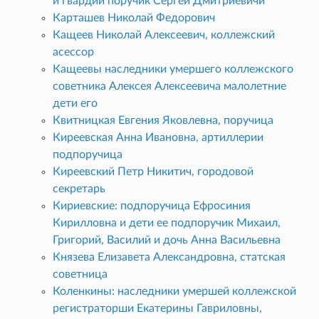
и гвардии поручик Сергей Дмитриевичи
Карташев Николай Федорович
Кащеев Николай Алексеевич, коллежский
асессор
Кащеевы наследники умершего коллежского
советника Алексея Алексеевича малолетние
дети его
Квитницкая Евгения Яковлевна, поручица
Киреевская Анна Ивановна, артиллерии
подпоручица
Киреевский Петр Никитич, городовой
секретарь
Кириевские: подпоручица Ефросиния
Кирилловна и дети ее подпоручик Михаил,
Григорий, Василий и дочь Анна Васильевна
Князева Елизавета Александровна, статская
советница
Коленкины: наследники умершей коллежской
регистраторши Екатерины Гавриловны,