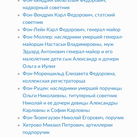
Фон-Вендрих Вильгельм Федорович,
надворный советник
Фон-Вендрих Карл Федорович, статский
советник
Фон-Лейн Карл Федорович, генерал-майор
Фон-Моллер: наследники умершей генерал-
майорши Настасьи Владимировны, муж
Эдуард Антонович генерал-майор и его
малолетние дети сын Александр и дочери
Ольга и Иулия
Фон-Мореншильд Елизавета Федоровна,
коллежская регистраторша
Фон-Руцен: наследники умершей поручицы
Ольги Николаевны, титулярный советник
Николай и ее дочери девицы Александры
Карловны и Софии Карловны
Фон-Тизенгаузен Николай Егорович, поручик
Хитрово Михаил Петрович, артиллерии
подпоручик