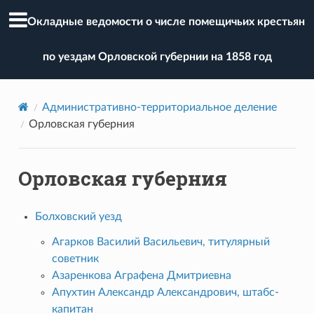
Окладные ведомости о числе помещичьих крестьян
по уездам Орловской губернии на 1858 год
Административно-территориальное деление
Орловская губерния
Орловская губерния
Болховский уезд
Агарков Василий Васильевич, титулярный
советник
Азаренкова Аграфена Дмитриевна
Апухтин Александр Александрович, штабс-
капитан