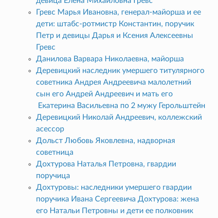
девица Елена Михайловна Гревс
Гревс Марья Ивановна, генерал-майорша и ее
дети: штабс-ротмистр Константин, поручик
Петр и девицы Дарья и Ксения Алексеевны
Гревс
Данилова Варвара Николаевна, майорша
Деревицкий наследник умершего титулярного
советника Андрея Андреевича малолетний
сын его Андрей Андреевич и мать его
Екатерина Васильевна по 2 мужу Герольштейн
Деревицкий Николай Андреевич, коллежский
асессор
Дольст Любовь Яковлевна, надворная
советница
Дохтурова Наталья Петровна, гвардии
поручица
Дохтуровы: наследники умершего гвардии
поручика Ивана Сергеевича Дохтурова: жена
его Натальи Петровны и дети ее полковник