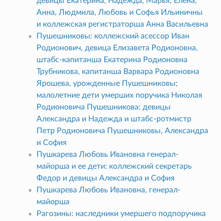
девицы Екатерина, Надежда, Марья, Елена,
Анна, Людмила, Любовь и Софья Ильиничны
и коллежская регистраторша Анна Васильевна
Пушешниковы: коллежский асессор Иван
Родионович, девица Елизавета Родионовна,
штабс-капитанша Екатерина Родионовна
Трубникова, капитанша Варвара Родионовна
Ярошева, урожденные Пушешниковы;
малолетние дети умерших поручика Николая
Родионовича Пушешникова: девицы
Александра и Надежда и штабс-ротмистр
Петр Родионовича Пушешниковы, Александра
и София
Пушкарева Любовь Ивановна генерал-
майорша и ее дети: коллежский секретарь
Федор и девицы Александра и София
Пушкарева Любовь Ивановна, генерал-
майорша
Рагозины: наследники умершего подпоручика