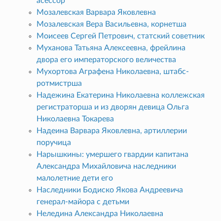
асессор
Мозалевская Варвара Яковлевна
Мозалевская Вера Васильевна, корнетша
Моисеев Сергей Петрович, статский советник
Муханова Татьяна Алексеевна, фрейлина
двора его императорского величества
Мухортова Аграфена Николаевна, штабс-
ротмистрша
Надежина Екатерина Николаевна коллежская
регистраторша и из дворян девица Ольга
Николаевна Токарева
Надеина Варвара Яковлевна, артиллерии
поручица
Нарышкины: умершего гвардии капитана
Александра Михайловича наследники
малолетние дети его
Наследники Бодиско Якова Андреевича
генерал-майора с детьми
Неледина Александра Николаевна