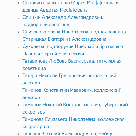
Сорокина капитанша Марья Иос[а]фовна и
девица Авдотья Иос[а]фовна
Спицын Александр Александрович,
надворный советник
Спичакова Елена Николаевна, подполковница
Старицкая Екатерина Александровна
Сухочевы: подпоручик Николай и братья его
Павел и Сергей Елисеевичи
Татаринова Любовь Васильевна, титулярная
советница
Тетера Николай Григорьевич, коллежский
асессор
Тимонов Константин Иванович, коллежский
асессор
Тимонов Николай Константинович, губернский
секретарь
Тимонова Елизавета Николаевна, коллежская
секретарша
Тиньков Василий Александрович, майор