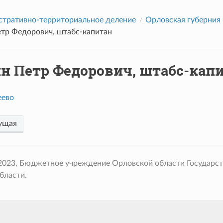
тративно-территориальное деление
Орловская губерния
етр Федорович, штабс-капитан
ин Петр Федорович, штабс-кап
еево
ущая
 2023, Бюджетное учреждение Орловской области Государс
бласти.