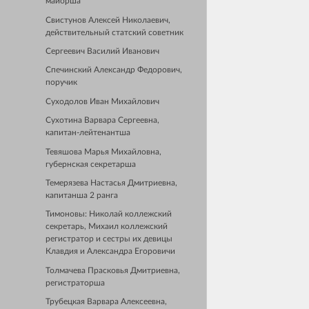
майорша
Свистунов Алексей Николаевич,
действительный статский советник
Сергеевич Василий Иванович
Спечинский Александр Федорович,
поручик
Суходолов Иван Михайлович
Сухотина Варвара Сергеевна,
капитан-лейтенантша
Тевяшова Марья Михайловна,
губернская секретарша
Темерязева Настасья Дмитриевна,
капитанша 2 ранга
Тимоновы: Николай коллежский
секретарь, Михаил коллежский
регистратор и сестры их девицы
Клавдия и Александра Егоровичи
Толмачева Прасковья Дмитриевна,
регистраторша
Трубецкая Варвара Алексеевна,