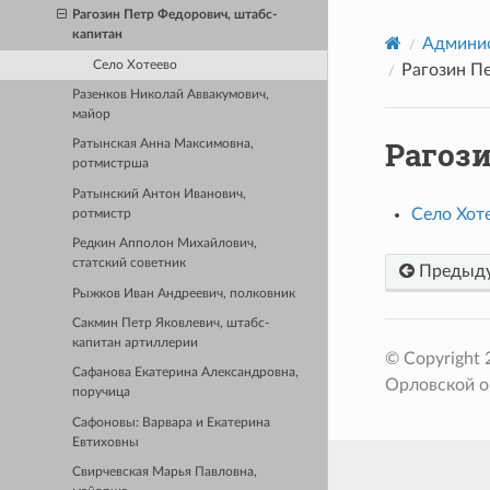
Рагозин Петр Федорович, штабс-
капитан
Админис
Село Хотеево
Рагозин П
Разенков Николай Аввакумович,
майор
Рагоз
Ратынская Анна Максимовна,
ротмистрша
Ратынский Антон Иванович,
Село Хот
ротмистр
Редкин Апполон Михайлович,
статский советник
Предыд
Рыжков Иван Андреевич, полковник
Сакмин Петр Яковлевич, штабс-
капитан артиллерии
© Copyright
Сафанова Екатерина Александровна,
Орловской о
поручица
Сафоновы: Варвара и Екатерина
Евтиховны
Свирчевская Марья Павловна,