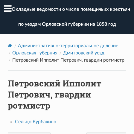
Окладные ведомости о числе помещичьих крестьян
по уездам Орловской губернии на 1858 год
Административно-территориальное деление
Орловская губерния
Дмитровский уезд
Петровский Ипполит Петрович, гвардии ротмистр
Петровский Ипполит
Петрович, гвардии
ротмистр
Сельцо Курбакино