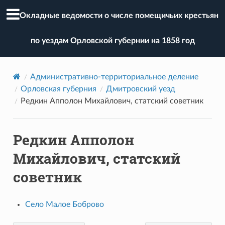
Окладные ведомости о числе помещичьих крестьян
по уездам Орловской губернии на 1858 год
Административно-территориальное деление
Орловская губерния
Дмитровский уезд
Редкин Апполон Михайлович, статский советник
Редкин Апполон
Михайлович, статский
советник
Село Малое Боброво