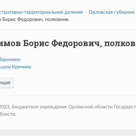
тративно-территориальное деление
Орловская губерния
 Борис Федорович, полковник
имов Борис Федорович, полко
Варонино
ьшое Кричино
ущая
 2023, Бюджетное учреждение Орловской области Государс
бласти.