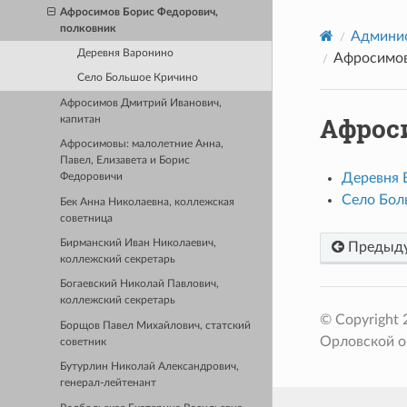
Афросимов Борис Федорович,
полковник
Админис
Деревня Варонино
Афросимов
Село Большое Кричино
Афросимов Дмитрий Иванович,
Афрос
капитан
Афросимовы: малолетние Анна,
Павел, Елизавета и Борис
Деревня 
Федоровичи
Село Бол
Бек Анна Николаевна, коллежская
советница
Бирманский Иван Николаевич,
Предыд
коллежский секретарь
Богаевский Николай Павлович,
коллежский секретарь
© Copyright
Борщов Павел Михайлович, статский
Орловской о
советник
Бутурлин Николай Александрович,
генерал-лейтенант