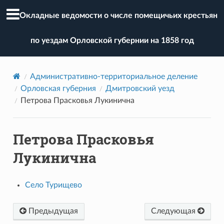
Окладные ведомости о числе помещичьих крестьян
по уездам Орловской губернии на 1858 год
Административно-территориальное деление
Орловская губерния
Дмитровский уезд
Петрова Прасковья Лукинична
Петрова Прасковья
Лукинична
Село Турищево
Предыдущая
Следующая