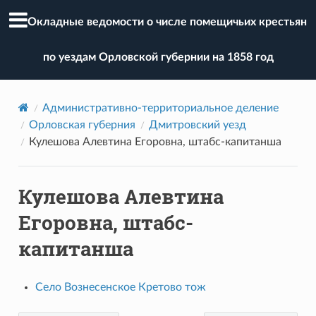
Окладные ведомости о числе помещичьих крестьян
по уездам Орловской губернии на 1858 год
Административно-территориальное деление
Орловская губерния
Дмитровский уезд
Кулешова Алевтина Егоровна, штабс-капитанша
Кулешова Алевтина
Егоровна, штабс-
капитанша
Село Вознесенское Кретово тож