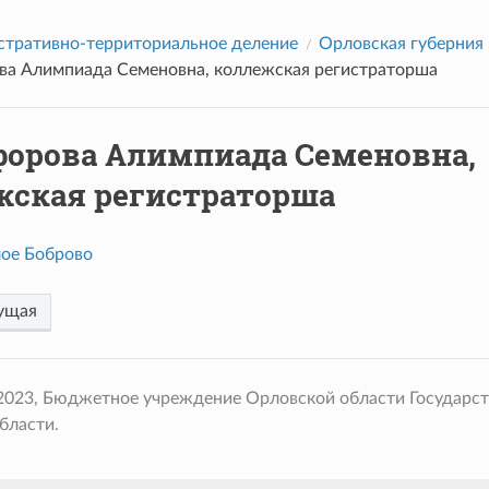
тративно-территориальное деление
Орловская губерния
а Алимпиада Семеновна, коллежская регистраторша
орова Алимпиада Семеновна,
жская регистраторша
ое Боброво
ущая
 2023, Бюджетное учреждение Орловской области Государс
бласти.