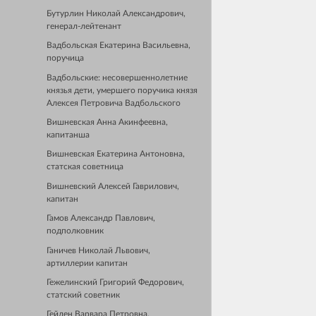
Бутурлин Николай Александрович,
генерал-лейтенант
Вадбольская Екатерина Васильевна,
поручица
Вадбольские: несовершеннолетние
князья дети, умершего поручика князя
Алексея Петровича Вадбольского
Вишневская Анна Акинфеевна,
капитанша
Вишневская Екатерина Антоновна,
статская советница
Вишневский Алексей Гаврилович,
капитан
Гамов Александр Павлович,
подполковник
Ганичев Николай Львович,
артиллерии капитан
Гежелинский Григорий Федорович,
статский советник
Гейден Варвара Петровна,