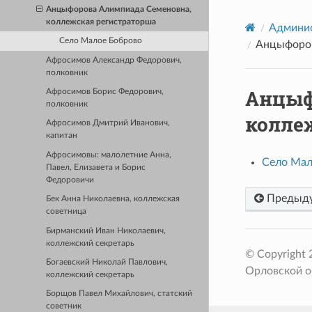
Анцыфорова Алимпиада Семеновна,
коллежская регистраторша
Админис
Село Малое Боброво
Анцыфоров
Афросимов Александр Федорович,
полковник
Анцыф
Афросимов Борис Федорович,
полковник
колле
Афросимов Дмитрий Иванович,
капитан
Афросимовы: малолетние Анна,
Село Мал
Павел, Елизавета и Борис
Федоровичи
Предыд
Бек Анна Николаевна, коллежская
советница
Бирманский Иван Николаевич,
коллежский секретарь
© Copyright
Богаевский Николай Павлович,
Орловской о
коллежский секретарь
Борщов Павел Михайлович, статский
советник