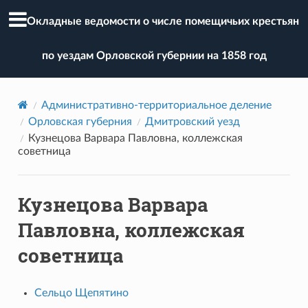
Окладные ведомости о числе помещичьих крестьян
по уездам Орловской губернии на 1858 год
Административно-территориальное деление
Орловская губерния
Дмитровский уезд
Кузнецова Варвара Павловна, коллежская
советница
Кузнецова Варвара
Павловна, коллежская
советница
Сельцо Щепятино