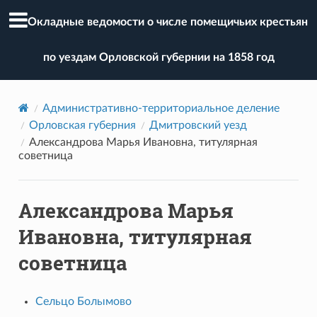
Окладные ведомости о числе помещичьих крестьян
по уездам Орловской губернии на 1858 год
Административно-территориальное деление
Орловская губерния
Дмитровский уезд
Александрова Марья Ивановна, титулярная
советница
Александрова Марья
Ивановна, титулярная
советница
Сельцо Болымово