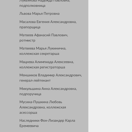
Лукьянова Надежда Павловна,
подполковница
Львова Марья Петровна
Масалова Евгения Александровна,
прапорщица
Матвеев Афанасий Павлович,
ротмистр
Матвеева Марья Лукинична,
коллежская секретарша
Мацнева Алимпиада Алексеевна,
коллежская регистраторша
Меншиков Владимир Александрович,
генерал-лейтенант
Микульшина Анна Александровна,
подпоручица
Мусина-Пушкина Любовь
Александровна, коллежская
асессорша
Наследники Фон-Лизандер Карла
Еремеевича