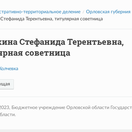
тративно-территориальное деление
Орловская губерния
Стефанида Терентьевна, титулярная советница
кина Стефанида Терентьевна,
ярная советница
Холчевка
ущая
 2023, Бюджетное учреждение Орловской области Государс
бласти.