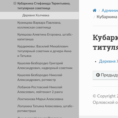
Кубаркина Стефанида Терентьевна,
титулярная советница
Админис
Деревня Холчевка
Кубаркина 
Кузнецова Варвара Павловна,
коллежская советница
Кубар
Кулешова Алевтина Егоровна, штабс-
капитанша
титул
Курдюмовы: Василий Михайлович
титулярный советник и дочери Анна
и Татьяна
Деревня 
Кушелев-Безбородко Григорий
Александрович, надворный советник
Предыд
Кушелев-Безбородко Николай
Александрович, ротмистр
Лобанов-Ростовский Николай
Алексеевич, лейтенант 2 ранга
© Copyright
Локтионова Марья Алексеевна
Орловской о
Лопухина Татьяна Алексеевна, штабс-
ротмистрша