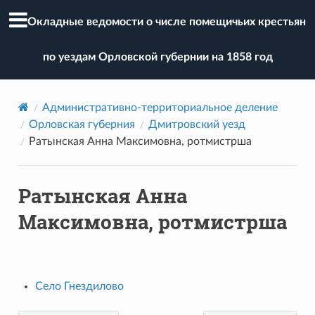
Окладные ведомости о числе помещичьих крестьян
по уездам Орловской губернии на 1858 год
Административно-территориальное деление
Орловская губерния
Дмитровский уезд
Ратынская Анна Максимовна, ротмистрша
Ратынская Анна
Максимовна, ротмистрша
Село Гнездилово