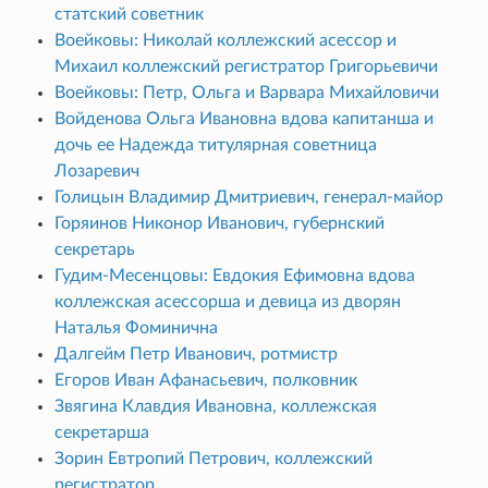
статский советник
Воейковы: Николай коллежский асессор и
Михаил коллежский регистратор Григорьевичи
Воейковы: Петр, Ольга и Варвара Михайловичи
Войденова Ольга Ивановна вдова капитанша и
дочь ее Надежда титулярная советница
Лозаревич
Голицын Владимир Дмитриевич, генерал-майор
Горяинов Никонор Иванович, губернский
секретарь
Гудим-Месенцовы: Евдокия Ефимовна вдова
коллежская асессорша и девица из дворян
Наталья Фоминична
Далгейм Петр Иванович, ротмистр
Егоров Иван Афанасьевич, полковник
Звягина Клавдия Ивановна, коллежская
секретарша
Зорин Евтропий Петрович, коллежский
регистратор