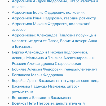
Афросимов Андрей Федорович, штабс-капитан и
кавалер
Афросимов Борис Федорович, полковник
Афросимов Илья Федорович, гвардии ротмистр
Афросимов Михаил Федорович, коллежский
асессор
Афросимовы: Александра Павловна поручица и
малолетние дети ее Павел, Борис и дочери Анна
и Елизавета
Бергер Александр и Николай подпоручики,
девицы Мальвина и Эльвира Александровны и
Розалия Александровна Старосельская
Бобилев Алексей Федорович, генерал-лейтенант
Богданова Марья Федоровна
Борейш Ирина Васильевна, титулярная советница
Васьянова Надежда Ивановна, штабс-
ротмистрша
Ветошкина Елизавета Васильевна
Воейков Петр Петрович, действительный