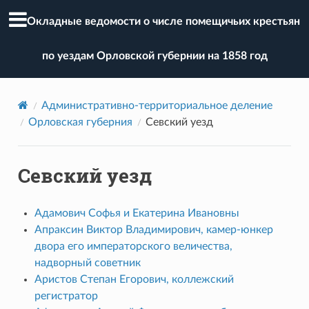
Окладные ведомости о числе помещичьих крестьян
по уездам Орловской губернии на 1858 год
Административно-территориальное деление
Орловская губерния
Севский уезд
Севский уезд
Адамович Софья и Екатерина Ивановны
Апраксин Виктор Владимирович, камер-юнкер
двора его императорского величества,
надворный советник
Аристов Степан Егорович, коллежский
регистратор