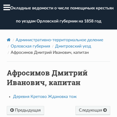
Окладные ведомости о числе помещичьих крестьян
по уездам Орловской губернии на 1858 год
Административно-территориальное деление
Орловская губерния
Дмитровский уезд
Афросимов Дмитрий Иванович, капитан
Афросимов Дмитрий
Иванович, капитан
Деревня Кретово Ждановка тож
Предыдущая
Следующая