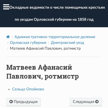
Окладные ведомости о числе помещичьих крестьян
по уездам Орловской губернии на 1858 год
Административно-территориальное деление
Орловская губерния
Дмитровский уезд
Матвеев Афанасий Павлович, ротмистр
Матвеев Афанасий
Павлович, ротмистр
Сельцо Опойково
Предыдущая
Следующая