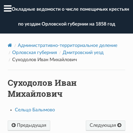
Окладные ведомости о числе помещичьих крестьян
по уездам Орловской губернии на 1858 год
Административно-территориальное деление
Орловская губерния
Дмитровский уезд
Суходолов Иван Михайлович
Суходолов Иван
Михайлович
Сельцо Балымово
Предыдущая
Следующая