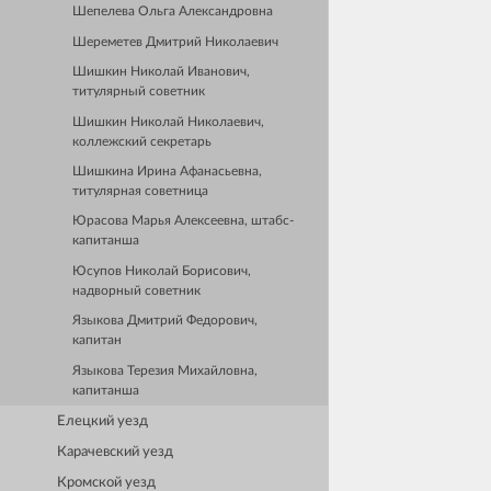
Шепелева Ольга Александровна
Шереметев Дмитрий Николаевич
Шишкин Николай Иванович,
титулярный советник
Шишкин Николай Николаевич,
коллежский секретарь
Шишкина Ирина Афанасьевна,
титулярная советница
Юрасова Марья Алексеевна, штабс-
капитанша
Юсупов Николай Борисович,
надворный советник
Языкова Дмитрий Федорович,
капитан
Языкова Терезия Михайловна,
капитанша
Елецкий уезд
Карачевский уезд
Кромской уезд