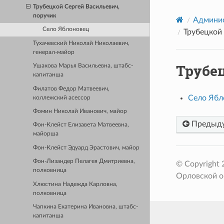
Трубецкой Сергей Васильевич,
поручик
Админис
Село Яблоновец
Трубецкой 
Тухачевский Николай Николаевич,
генерал-майор
Трубе
Ушакова Марья Васильевна, штабс-
капитанша
Филатов Федор Матвеевич,
Село Ябл
коллежский асессор
Фомин Николай Иванович, майор
Предыд
Фон-Клейст Елизавета Матвеевна,
майорша
Фон-Клейст Эдуард Эрастович, майор
Фон-Лизандер Пелагея Дмитриевна,
© Copyright
полковница
Орловской о
Хлюстина Надежда Карловна,
полковница
Чапкина Екатерина Ивановна, штабс-
капитанша