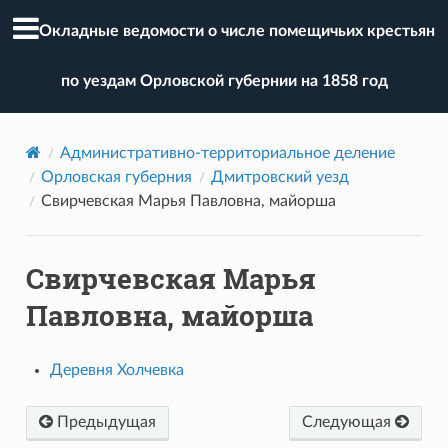
Окладные ведомости о числе помещичьих крестьян
по уездам Орловской губернии на 1858 год
Административно-территориальное деление
Орловская губерния
Дмитровский уезд
Свирчевская Марья Павловна, майорша
Свирчевская Марья
Павловна, майорша
Деревня Холчевка
Предыдущая
Следующая