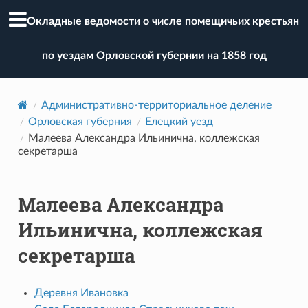
Окладные ведомости о числе помещичьих крестьян
по уездам Орловской губернии на 1858 год
Административно-территориальное деление
Орловская губерния
Елецкий уезд
Малеева Александра Ильинична, коллежская
секретарша
Малеева Александра
Ильинична, коллежская
секретарша
Деревня Ивановка