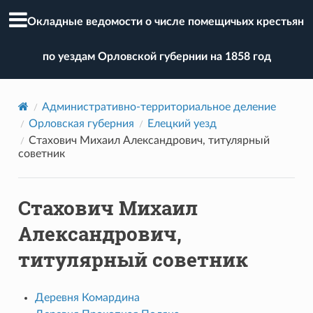
Окладные ведомости о числе помещичьих крестьян
по уездам Орловской губернии на 1858 год
Административно-территориальное деление
Орловская губерния
Елецкий уезд
Стахович Михаил Александрович, титулярный
советник
Стахович Михаил
Александрович,
титулярный советник
Деревня Комардина