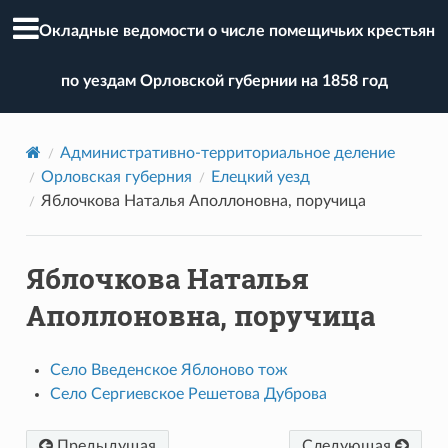
Окладные ведомости о числе помещичьих крестьян
по уездам Орловской губернии на 1858 год
Административно-территориальное деление
Орловская губерния
Елецкий уезд
Яблочкова Наталья Аполлоновна, поручица
Яблочкова Наталья
Аполлоновна, поручица
Село Введенское Яблоново тож
Село Сергиевское Решетова Дуброва
Предыдущая
Следующая