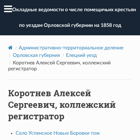
Окладные ведомости о числе помещичьих крестьян
по уездам Орловской губернии на 1858 год
Административно-территориальное деление
Орловская губерния
Елецкий уезд
Коротнев Алексей Сергеевич, коллежский
регистратор
Коротнев Алексей
Сергеевич, коллежский
регистратор
Село Успенское Новые Боровки тож