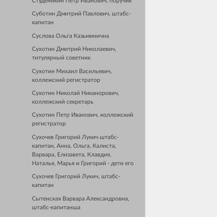
Студеникин Петр Иванович, поручик
Суботин Дмитрий Павлович, штабс-
капитан
Суслова Ольга Казьминична
Сухотин Дмитрий Николаевич,
титулярный советник
Сухотин Михаил Васильевич,
коллежский регистратор
Сухотин Николай Никанорович,
коллежский секретарь
Сухотин Петр Иванович, коллежский
регистратор
Сухочев Григорий Лукич штабс-
капитан, Анна, Ольга, Калиста,
Варвара, Елизавета, Клавдия,
Наталья, Марья и Григорий - дети его
Сухочев Григорий Лукич, штабс-
капитан
Сытенская Варвара Александровна,
штабс-капитанша