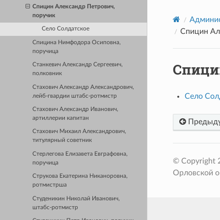
Спицин Александр Петрович,
поручик
Админис
Село Солдатское
Спицин Ал
Спицина Нимфодора Осиповна,
поручица
Спици
Станкевич Александр Сергеевич,
полковник
Стахович Александр Александрович,
Село Сол
лейб-гвардии штабс-ротмистр
Стахович Александр Иванович,
артиллерии капитан
Предыд
Стахович Михаил Александрович,
титулярный советник
Стерлегова Елизавета Евграфовна,
© Copyright
поручица
Орловской о
Струкова Екатерина Никаноровна,
ротмистрша
Студеникин Николай Иванович,
штабс-ротмистр