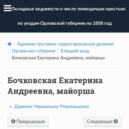
Окладные ведомости о числе помещичьих крестьян
по уездам Орловской губернии на 1858 год
Административно-территориальное деление
Орловская губерния
Елецкий уезд
Бочковская Екатерина Андреевна, майорша
Бочковская Екатерина
Андреевна, майорша
Деревня Черемошна (Черемушная)
Предыдущая
Следующая