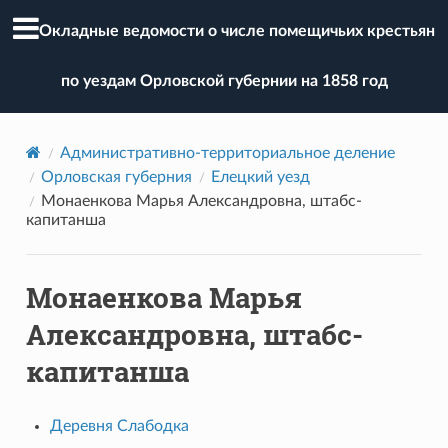
Окладные ведомости о числе помещичьих крестьян
по уездам Орловской губернии на 1858 год
Административно-территориальное деление
Орловская губерния
Елецкий уезд
Монаенкова Марья Александровна, штабс-
капитанша
Монаенкова Марья
Александровна, штабс-
капитанша
Деревня Слабодка