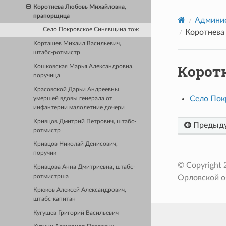
Коротнева Любовь Михайловна,
прапорщица
Админис
Село Покровское Синявщина тож
Коротнева
Корташев Михаил Васильевич,
штабс-ротмистр
Корот
Кошковская Марья Александровна,
поручица
Красовской Дарьи Андреевны
Село Пок
умершей вдовы генерала от
инфантерии малолетние дочери
Кривцов Дмитрий Петрович, штабс-
Предыд
ротмистр
Кривцов Николай Денисович,
поручик
© Copyright
Кривцова Анна Дмитриевна, штабс-
ротмистрша
Орловской о
Крюков Алексей Александрович,
штабс-капитан
Кугушев Григорий Васильевич