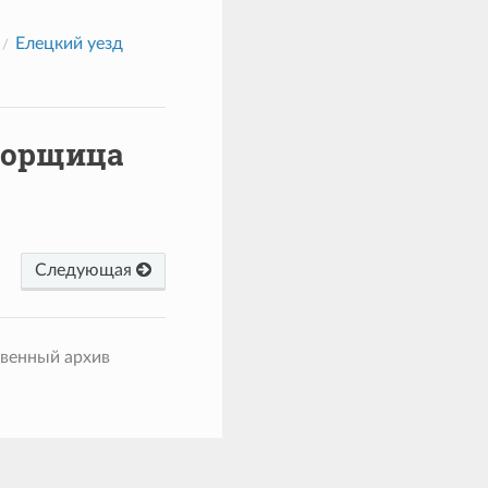
Елецкий уезд
порщица
Следующая
твенный архив