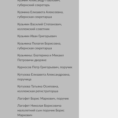
Кузмин Александр Павлович,
губернский секретарь
Кузмина Елизавета Алексеевна,
губернская секретарша
Кузьмин Василий Степанович,
коллежский советник
Кузьмин Иван Григорьевич
Кузьмина Пелагея Борисовна,
губернская секретарша
Кузьмины: Екатерина и Михаил
Петровичи дворяне
Курносов Петр Григорьевич, поручик
Кутузова Елизавета Александровна,
поручица
Кутузова Татьяна Осиповна,
коллежская регистраторша
Лагофет Борис Маркович, поручик
Лагофет Николая Борисовича
малолетний сын поручик Борис
Маркович