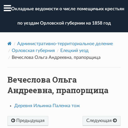
Окладные ведомости о числе помещичьих крестьян
по уездам Орловской губернии на 1858 год
Административно-территориальное деление
Орловская губерния
Елецкий уезд
Вечеслова Ольга Андреевна, прапорщица
Вечеслова Ольга
Андреевна, прапорщица
Деревня Ильинка Паленка тож
Предыдущая
Следующая