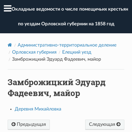
Окладные ведомости о числе помещичьих крестьян
по уездам Орловской губернии на 1858 год
Административно-территориальное деление
Орловская губерния
Елецкий уезд
Замброжицкий Эдуард Фадеевич, майор
Замброжицкий Эдуард
Фадеевич, майор
Деревня Михайловка
Предыдущая
Следующая