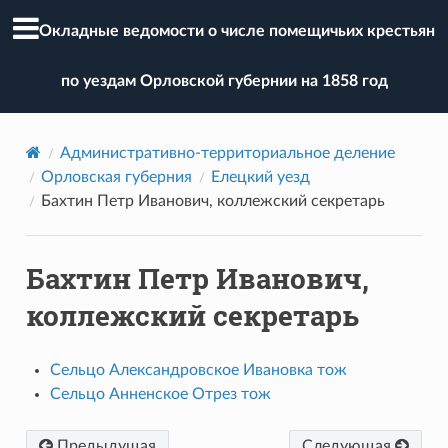
Окладные ведомости о числе помещичьих крестьян
по уездам Орловской губернии на 1858 год
Административно-территориальное деление
Орловская губерния
Елецкий уезд
Бахтин Петр Иванович, коллежский секретарь
Бахтин Петр Иванович,
коллежский секретарь
Сельцо Александровское Ивановка тож
Сельцо Анненское Отрез тож
Предыдущая
Следующая