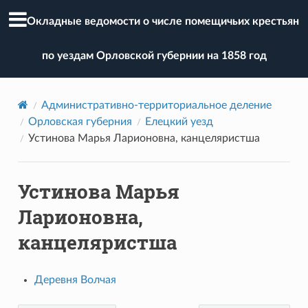
Окладные ведомости о числе помещичьих крестьян
по уездам Орловской губернии на 1858 год
Административно-территориальное деление
Орловская губерния
Елецкий уезд
Устинова Марья Ларионовна, канцеляристша
Устинова Марья
Ларионовна,
канцеляристша
Деревня Волчая