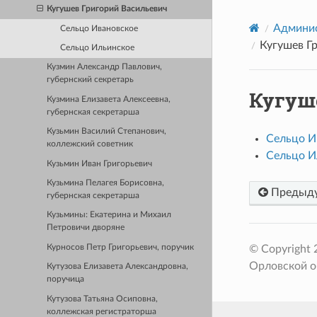
Кугушев Григорий Васильевич
Админис
Сельцо Ивановское
Кугушев Г
Сельцо Ильинское
Кузмин Александр Павлович,
губернский секретарь
Кугуш
Кузмина Елизавета Алексеевна,
губернская секретарша
Кузьмин Василий Степанович,
Сельцо И
коллежский советник
Сельцо И
Кузьмин Иван Григорьевич
Кузьмина Пелагея Борисовна,
Предыд
губернская секретарша
Кузьмины: Екатерина и Михаил
Петровичи дворяне
© Copyright
Курносов Петр Григорьевич, поручик
Орловской о
Кутузова Елизавета Александровна,
поручица
Кутузова Татьяна Осиповна,
коллежская регистраторша