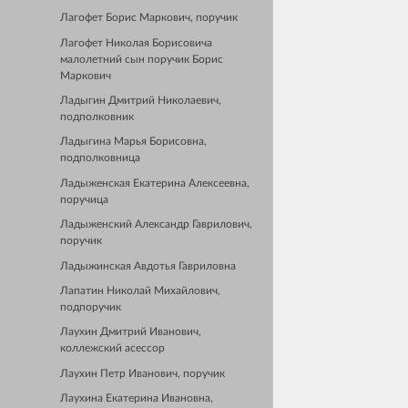
Лагофет Борис Маркович, поручик
Лагофет Николая Борисовича
малолетний сын поручик Борис
Маркович
Ладыгин Дмитрий Николаевич,
подполковник
Ладыгина Марья Борисовна,
подполковница
Ладыженская Екатерина Алексеевна,
поручица
Ладыженский Александр Гаврилович,
поручик
Ладыжинская Авдотья Гавриловна
Лапатин Николай Михайлович,
подпоручик
Лаухин Дмитрий Иванович,
коллежский асессор
Лаухин Петр Иванович, поручик
Лаухина Екатерина Ивановна,