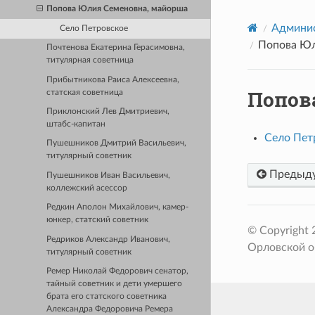
Попова Юлия Семеновна, майорша
Админис
Село Петровское
Попова Юл
Почтенова Екатерина Герасимовна,
титулярная советница
Прибытникова Раиса Алексеевна,
Попов
статская советница
Приклонский Лев Дмитриевич,
штабс-капитан
Село Пет
Пушешников Дмитрий Васильевич,
титулярный советник
Предыд
Пушешников Иван Васильевич,
коллежский асессор
Редкин Аполон Михайлович, камер-
юнкер, статский советник
© Copyright
Редриков Александр Иванович,
Орловской о
титулярный советник
Ремер Николай Федорович сенатор,
тайный советник и дети умершего
брата его статского советника
Александра Федоровича Ремера