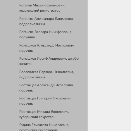
Рогачев Михаил Семенович,
коллежский регистратор
Рогачева Александра Даниловна,
подполковница
Рогачева Варвара Никифоровна,
поручица
Ромашков Александр Иосифович,
поручик
Ромашков Иосиф Андреевич, штабс-
капитан
Рословлева Варвара Николаевна,
подполковница
Ростовцев Александр Яковлевич,
поручик
Ростовцев Григорий Яковлевич,
поручик
Ростовцев Михаил Яковлевич,
губернский секретарь
Рудина Елизавета Николаевна,
губернская секретарша