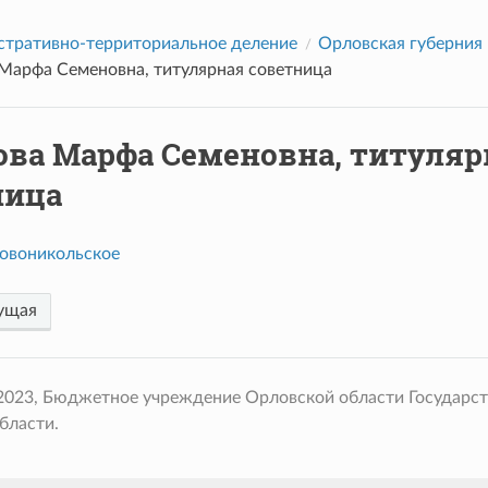
тративно-территориальное деление
Орловская губерния
Марфа Семеновна, титулярная советница
ова Марфа Семеновна, титуляр
ница
овоникольское
ущая
 2023, Бюджетное учреждение Орловской области Государс
бласти.