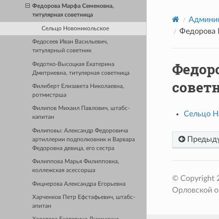
Федорова Марфа Семеновна,
титулярная советница
Админис
Сельцо Новоникольское
Федорова 
Федосеев Иван Васильевич,
титулярный советник
Федор
Федотко-Высоцкая Екатерина
Дмитриевна, титулярная советница
совет
Филиберт Елизавета Николаевна,
ротмистрша
Филипов Михаил Павлович, штабс-
Сельцо Н
капитан
Филиповы: Александр Федоровича
Предыд
артиллерии подполковник и Варвара
Федоровна девица, его сестра
Филиппова Марья Филипповна,
коллежская асессорша
© Copyright
Фицнерова Александра Егорьевна
Орловской о
Харченков Петр Ефстафьевич, штабс-
апитан