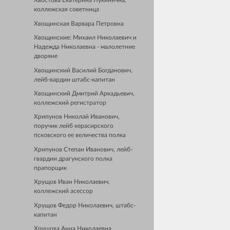
Хвостова Екатерина Лукинична,
коллежская советница
Хвощинская Варвара Петровна
Хвощинские: Михаил Николаевич и
Надежда Николаевна - малолетние
дворяне
Хвощинский Василий Богданович,
лейб-вардии штабс-капитан
Хвощинский Дмитрий Аркадьевич,
коллежский регистратор
Хрипунов Николай Иванович,
поручик лейб керасирского
псковского ее величества полка
Хрипунов Степан Иванович, лейб-
гвардии драгунского полка
прапорщик
Хрущов Иван Николаевич,
коллежский асессор
Хрущов Федор Николаевич, штабс-
капитан
Хрущова Анна Николаевна,