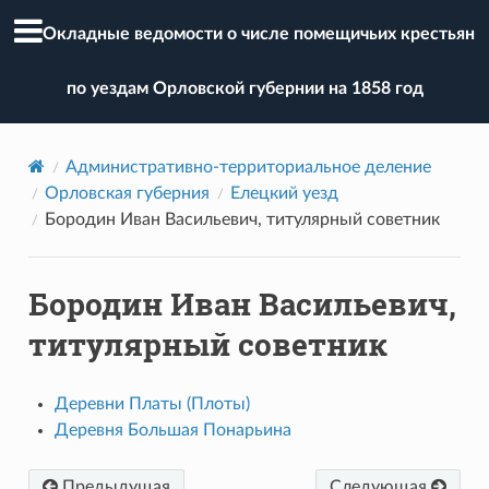
Окладные ведомости о числе помещичьих крестьян
по уездам Орловской губернии на 1858 год
Административно-территориальное деление
Орловская губерния
Елецкий уезд
Бородин Иван Васильевич, титулярный советник
Бородин Иван Васильевич,
титулярный советник
Деревни Платы (Плоты)
Деревня Большая Понарьина
Предыдущая
Следующая