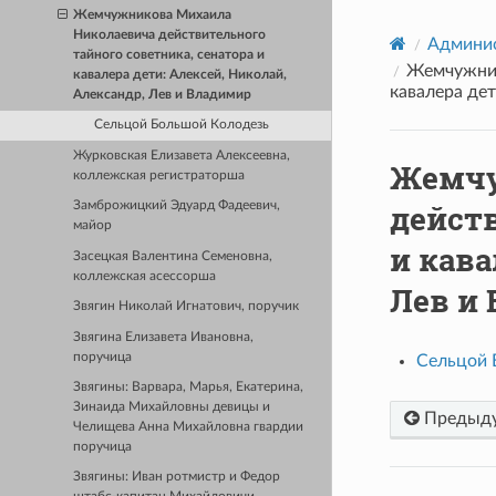
Жемчужникова Михаила
Николаевича действительного
Админис
тайного советника, сенатора и
Жемчужник
кавалера дети: Алексей, Николай,
кавалера дет
Александр, Лев и Владимир
Сельцой Большой Колодезь
Журковская Елизавета Алексеевна,
Жемчу
коллежская регистраторша
действ
Замброжицкий Эдуард Фадеевич,
майор
и кава
Засецкая Валентина Семеновна,
коллежская асессорша
Лев и
Звягин Николай Игнатович, поручик
Звягина Елизавета Ивановна,
поручица
Сельцой 
Звягины: Варвара, Марья, Екатерина,
Зинаида Михайловны девицы и
Предыд
Челищева Анна Михайловна гвардии
поручица
Звягины: Иван ротмистр и Федор