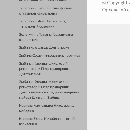
штабс-капитан Михайловичи
© Copyright
Золотухин Василий Тимофеевич,
Орловской о
отставной канцелярист
Золотухин Иван Алексеевич,
титулярный советник
Золотухина Татьяна Герасимовна,
канцеляристша
Зыбин Александр Дмитриевич
Зыбина Софья Николаевна, поручица
Зыбины: Гавриил коллежский
регистатор и Петр прапорщик
Дмитриевичи
Зыбины: Гавриил коллежский
регистатор и Петр прапорщик
Дмитриевичи - наследники умершего
майора Дмитрия Зыбина
Иванова Александра Николаевна,
майорша
Иванова Елена Михайловна, штабс-
капитанша