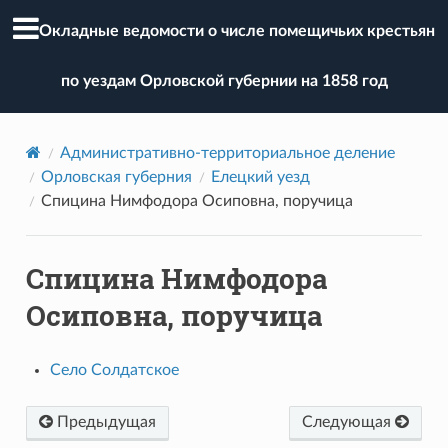
Окладные ведомости о числе помещичьих крестьян
по уездам Орловской губернии на 1858 год
Административно-территориальное деление
Орловская губерния
Елецкий уезд
Спицина Нимфодора Осиповна, поручица
Спицина Нимфодора
Осиповна, поручица
Село Солдатское
Предыдущая
Следующая