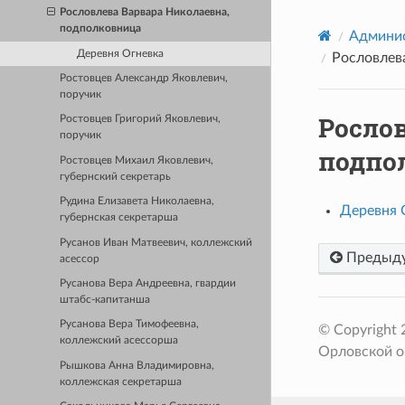
Рословлева Варвара Николаевна,
подполковница
Админис
Деревня Огневка
Рословлев
Ростовцев Александр Яковлевич,
поручик
Рослов
Ростовцев Григорий Яковлевич,
поручик
подпо
Ростовцев Михаил Яковлевич,
губернский секретарь
Рудина Елизавета Николаевна,
Деревня 
губернская секретарша
Русанов Иван Матвеевич, коллежский
Предыд
асессор
Русанова Вера Андреевна, гвардии
штабс-капитанша
Русанова Вера Тимофеевна,
© Copyright
коллежский асессорша
Орловской о
Рышкова Анна Владимировна,
коллежская секретарша