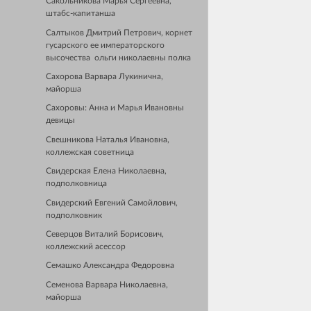
Сакольникова Марья Сергеевна,
штабс-капитанша
Салтыков Дмитрий Петрович, корнет
гусарского ее императорского
высочества ольги николаевны полка
Сахорова Варвара Лукинична,
майорша
Сахоровы: Анна и Марья Ивановны
девицы
Свешникова Наталья Ивановна,
коллежская советница
Свидерская Елена Николаевна,
подполковница
Свидерский Евгений Самойлович,
подполковник
Северцов Виталий Борисович,
коллежский асессор
Семашко Александра Федоровна
Семенова Варвара Николаевна,
майорша