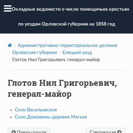
Окладные ведомости о числе помещичьих крестьян
по уездам Орловской губернии на 1858 год
Административно-территориальное деление
Орловская губерния
Елецкий уезд
Глотов Нил Григорьевич, генерал-майор
Глотов Нил Григорьевич,
генерал-майор
Село Васильевское
Село Домовины деревня Мягкая
Предыдущая
Следующая