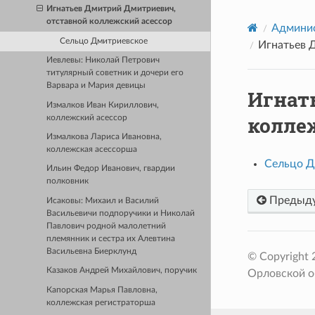
Игнатьев Дмитрий Дмитриевич,
отставной коллежский асессор
Админис
Сельцо Дмитриевское
Игнатьев 
Иевлевы: Николай Петрович
титулярный советник и дочери его
Варвара и Мария девицы
Игнат
Измалков Иван Кириллович,
колле
коллежский асессор
Измалкова Лариса Ивановна,
коллежская асессорша
Сельцо Д
Ильин Федор Иванович, гвардии
полковник
Предыд
Исаковы: Михаил и Василий
Васильевичи подпоручики и Николай
Павлович родной малолетний
племянник и сестра их Алевтина
Васильевна Биерклунд
© Copyright
Казаков Андрей Михайлович, поручик
Орловской о
Капорская Марья Павловна,
коллежская регистраторша