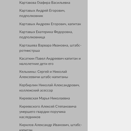
Картавова Глафира Васильевна
Картавых Андрей Егорович,
подполковник
Картавых Андреян Егорович, капитан
Картавых Екатерина Федоровна,
подполковница
Карташева Варвара Ивановна, штабс-
ротмистрша
Касаткин Павел Андреевич капитан и
малолетние дети его
Кельхины: Сергей и Николай
Алексеевичи штабс-капитаны
Кербирлин Николай Александрович,
коллежский асессор
Киреевская Марья Николаевна
Киреевского Алексей Степановича
умершего гвардии поручика
наследников
Кирилов Александр Иванович, штабс-
капитан