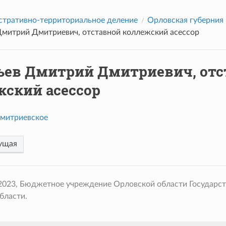
тративно-территориальное деление
Орловская губерния
Дмитрий Дмитриевич, отставной коллежский асессор
ьев Дмитрий Дмитриевич, отс
жский асессор
митриевское
ущая
 2023, Бюджетное учреждение Орловской области Государс
бласти.