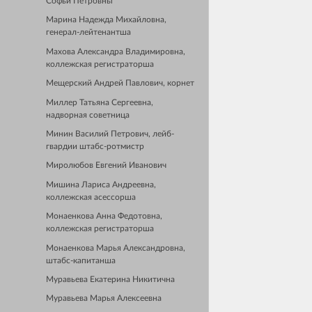
Софьи Петровны
Марина Надежда Михайловна,
генерал-лейтенантша
Махова Александра Владимировна,
коллежская регистраторша
Мещерский Андрей Павлович, корнет
Миллер Татьяна Сергеевна,
надворная советница
Минин Василий Петрович, лейб-
гвардии штабс-ротмистр
Миролюбов Евгений Иванович
Мишина Лариса Андреевна,
коллежская асессорша
Монаенкова Анна Федотовна,
коллежская регистраторша
Монаенкова Марья Александровна,
штабс-капитанша
Муравьева Екатерина Никитична
Муравьева Марья Алексеевна