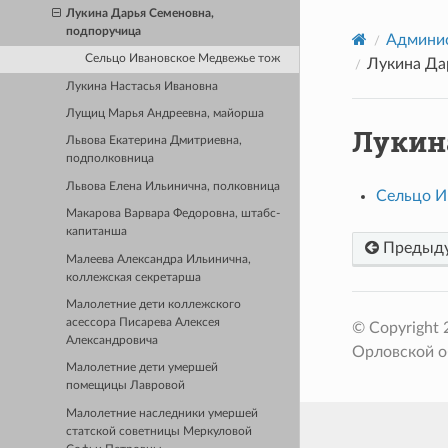
Лукина Дарья Семеновна,
подпоручица
Админис
Сельцо Ивановское Медвежье тож
Лукина Да
Лукина Настасья Ивановна
Лущиц Марья Андреевна, майорша
Лукин
Львова Екатерина Дмитриевна,
подполковница
Львова Елена Ильинична, полковница
Сельцо И
Макарова Варвара Федоровна, штабс-
капитанша
Предыд
Малеева Александра Ильинична,
коллежская секретарша
Малолетние дети коллежского
асессора Писарева Алексея
© Copyright
Александровича
Орловской о
Малолетние дети умершей
помещицы Лавровой
Малолетние наследники умершей
статской советницы Меркуловой