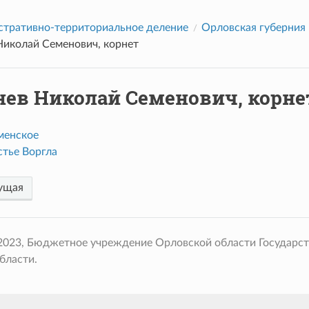
тративно-территориальное деление
Орловская губерния
Николай Семенович, корнет
нев Николай Семенович, корне
менское
стье Воргла
ущая
 2023, Бюджетное учреждение Орловской области Государс
бласти.