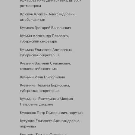
Кривцова Анна Дмитриевна, штабс-
ротмистрша
Крюков Алексей Александрович,
штабс-капитан
Кугушев Григорий Васильевич
Кузмин Александр Павлович,
губернский секретарь
Кузмина Елизавета Алексеевна,
губернская секретарша
Кузьмин Василий Степанович,
коллежский советник
Кузьмин Иван Григорьевич
Кузьмина Пелагея Борисовна,
губернская секретарша
Кузьмины: Екатерина и Михаил
Петровичи дворяне
Курносов Петр Григорьевич, поручик
Кутузова Елизавета Александровна,
поручица
Кутузова Татьяна Осиповна,