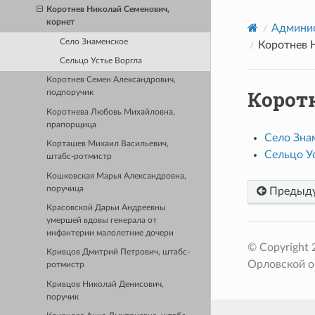
Коротнев Николай Семенович,
корнет
Админис
Село Знаменское
Коротнев 
Сельцо Устье Воргла
Коротнев Семен Александрович,
Корот
подпоручик
Коротнева Любовь Михайловна,
прапорщица
Село Зна
Корташев Михаил Васильевич,
Сельцо У
штабс-ротмистр
Кошковская Марья Александровна,
поручица
Предыд
Красовской Дарьи Андреевны
умершей вдовы генерала от
инфантерии малолетние дочери
© Copyright
Кривцов Дмитрий Петрович, штабс-
Орловской о
ротмистр
Кривцов Николай Денисович,
поручик