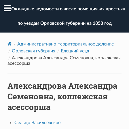
Окладные ведомости о числе помещичьих крестьян
по уездам Орловской губернии на 1858 год
Административно-территориальное деление
Орловская губерния
Елецкий уезд
Александрова Александра Семеновна, коллежская
асессорша
Александрова Александра
Семеновна, коллежская
асессорша
Сельцо Васильевское