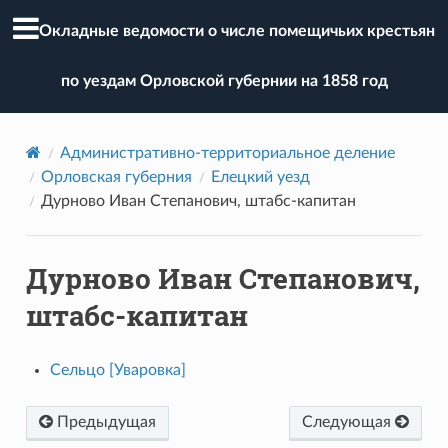
Окладные ведомости о числе помещичьих крестьян
по уездам Орловской губернии на 1858 год
Административно-территориальное деление
Орловская губерния
Елецкий уезд
Дурново Иван Степанович, штабс-капитан
Дурново Иван Степанович,
штабс-капитан
Сельцо [Уваровка]
Предыдущая
Следующая