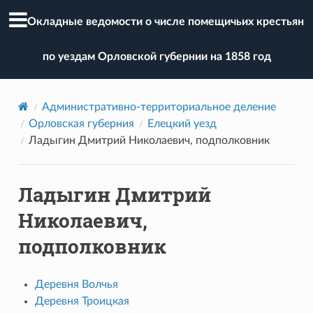
Окладные ведомости о числе помещичьих крестьян
по уездам Орловской губернии на 1858 год
Административно-территориальное деление
Орловская губерния
Елецкий уезд
Ладыгин Дмитрий Николаевич, подполковник
Ладыгин Дмитрий
Николаевич,
подполковник
Деревня Волчья
Деревня Троицкая