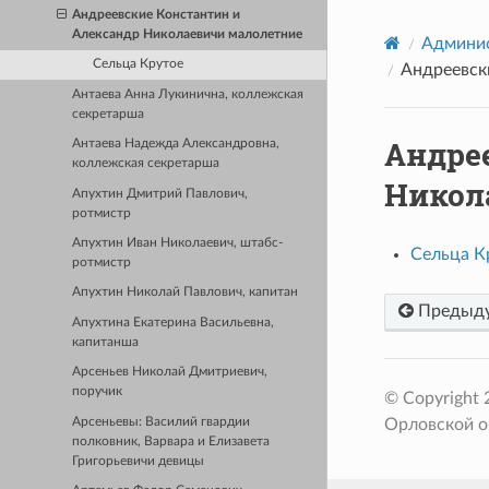
Андреевские Константин и
Александр Николаевичи малолетние
Админис
Сельца Крутое
Андреевск
Антаева Анна Лукинична, коллежская
секретарша
Андре
Антаева Надежда Александровна,
коллежская секретарша
Никол
Апухтин Дмитрий Павлович,
ротмистр
Апухтин Иван Николаевич, штабс-
Сельца К
ротмистр
Апухтин Николай Павлович, капитан
Предыд
Апухтина Екатерина Васильевна,
капитанша
Арсеньев Николай Дмитриевич,
поручик
© Copyright
Арсеньевы: Василий гвардии
Орловской о
полковник, Варвара и Елизавета
Григорьевичи девицы