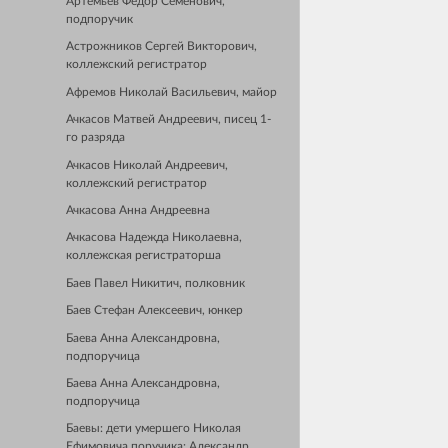
Артемьев Федор Семенович,
подпоручик
Астрожников Сергей Викторович,
коллежский регистратор
Афремов Николай Васильевич, майор
Ачкасов Матвей Андреевич, писец 1-
го разряда
Ачкасов Николай Андреевич,
коллежский регистратор
Ачкасова Анна Андреевна
Ачкасова Надежда Николаевна,
коллежская регистраторша
Баев Павел Никитич, полковник
Баев Стефан Алексеевич, юнкер
Баева Анна Александровна,
подпоручица
Баева Анна Александровна,
подпоручица
Баевы: дети умершего Николая
Ефимовича поручика: Александр