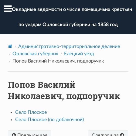
Окладные ведомости о числе помещичьих крестьян
по уездам Орловской губернии на 1858 год
Административно-территориальное деление
Орловская губерния
Елецкий уезд
Попов Василий Николаевич, подпоручик
Попов Василий
Николаевич, подпоручик
Село Плоское
Село Плоское (по добавочной)
Предыдущая
Следующая