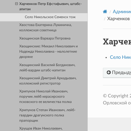
Харченков Петр Ефстафьевич, штабс-
апитан
Админис
Село Никольское Семенск тож
Харченков
Хвостова Екатерина Лукинична,
коллежская советница
Харче
Хвощинская Варвара Петровна
Хвощинские: Михаил Николаевич и
Надежда Николаевна - малолетние
Село Ник
дворяне
Хвощинский Василий Богданович,
лейб-вардии штабс-капитан
Предыд
Хвощинский Дмитрий Аркадьевич,
коллежский регистратор
Хрипунов Николай Иванович,
© Copyright
поручик лейб керасирского
псковского ее величества полка
Орловской о
Хрипунов Степан Иванович, лейб-
гвардии драгунского полка
прапорщик
Хрущов Иван Николаевич,