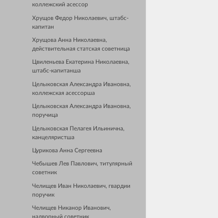
коллежский асессор
Хрущов Федор Николаевич, штабс-
капитан
Хрущова Анна Николаевна,
действительная статская советница
Цвиленьева Екатерина Николаевна,
штабс-капитанша
Целыковская Александра Ивановна,
коллежская асессорша
Целыковская Александра Ивановна,
поручица
Целыковская Пелагея Ильинична,
канцеляристша
Цурикова Анна Сергеевна
Чебышев Лев Павлович, титулярный
советник
Челищев Иван Николаевич, гвардии
поручик
Челищев Никанор Иванович,
надворный советник