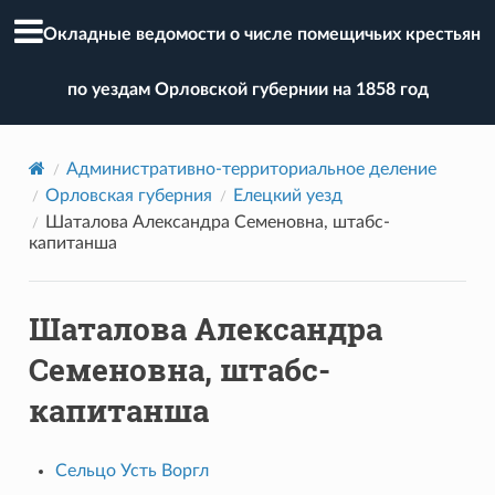
Окладные ведомости о числе помещичьих крестьян
по уездам Орловской губернии на 1858 год
Административно-территориальное деление
Орловская губерния
Елецкий уезд
Шаталова Александра Семеновна, штабс-
капитанша
Шаталова Александра
Семеновна, штабс-
капитанша
Сельцо Усть Воргл